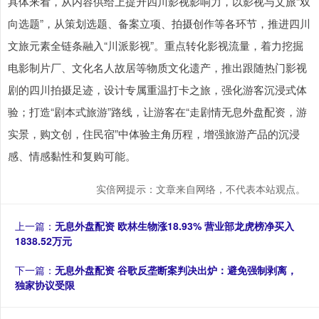
具体来看，从内容供给上提升四川影视影响力，以影视与文旅“双
向选题”，从策划选题、备案立项、拍摄创作等各环节，推进四川
文旅元素全链条融入“川派影视”。重点转化影视流量，着力挖掘
电影制片厂、文化名人故居等物质文化遗产，推出跟随热门影视
剧的四川拍摄足迹，设计专属重温打卡之旅，强化游客沉浸式体
验；打造“剧本式旅游”路线，让游客在“走剧情无息外盘配资，游
实景，购文创，住民宿”中体验主角历程，增强旅游产品的沉浸
感、情感黏性和复购可能。
实倍网提示：文章来自网络，不代表本站观点。
上一篇：
无息外盘配资 欧林生物涨18.93% 营业部龙虎榜净买入
1838.52万元
下一篇：
无息外盘配资 谷歌反垄断案判决出炉：避免强制剥离，
独家协议受限