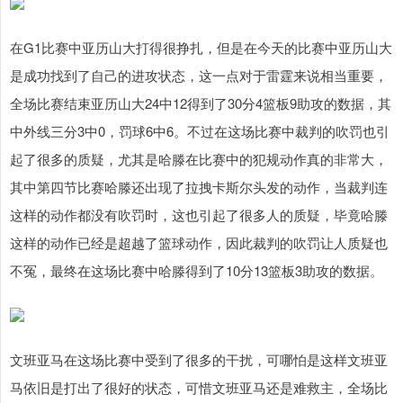
在G1比赛中亚历山大打得很挣扎，但是在今天的比赛中亚历山大
是成功找到了自己的进攻状态，这一点对于雷霆来说相当重要，
全场比赛结束亚历山大24中12得到了30分4篮板9助攻的数据，其
中外线三分3中0，罚球6中6。不过在这场比赛中裁判的吹罚也引
起了很多的质疑，尤其是哈滕在比赛中的犯规动作真的非常大，
其中第四节比赛哈滕还出现了拉拽卡斯尔头发的动作，当裁判连
这样的动作都没有吹罚时，这也引起了很多人的质疑，毕竟哈滕
这样的动作已经是超越了篮球动作，因此裁判的吹罚让人质疑也
不冤，最终在这场比赛中哈滕得到了10分13篮板3助攻的数据。
文班亚马在这场比赛中受到了很多的干扰，可哪怕是这样文班亚
马依旧是打出了很好的状态，可惜文班亚马还是难救主，全场比