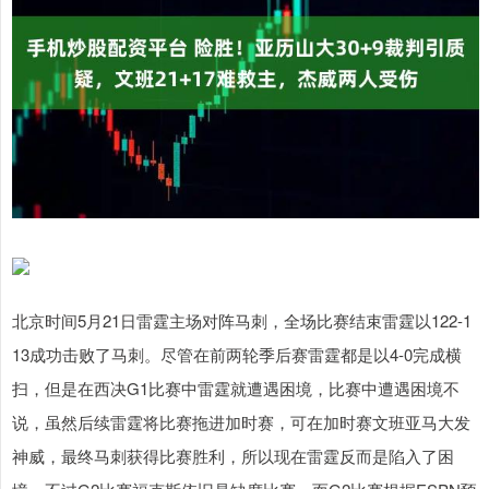
北京时间5月21日雷霆主场对阵马刺，全场比赛结束雷霆以122-1
13成功击败了马刺。尽管在前两轮季后赛雷霆都是以4-0完成横
扫，但是在西决G1比赛中雷霆就遭遇困境，比赛中遭遇困境不
说，虽然后续雷霆将比赛拖进加时赛，可在加时赛文班亚马大发
神威，最终马刺获得比赛胜利，所以现在雷霆反而是陷入了困