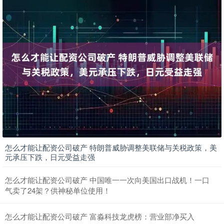
怎么才能让配资公司破产 特朗普威胁调整美联储与关税政策，美
元承压下跌，日元受益走强
怎么才能让配资公司破产 中国唯一一次向美国出口战机！一口
气卖了24架？供神秘单位使用！
怎么才能让配资公司破产 富淼科技龙虎榜：营业部净买入