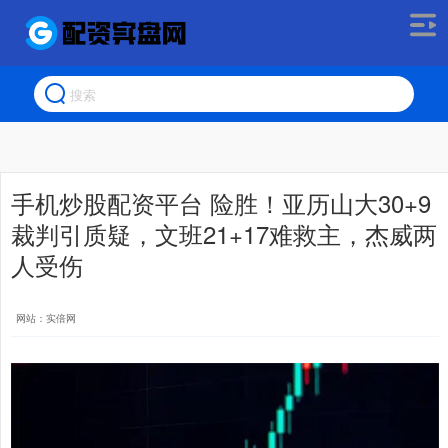
手机炒股配资平台 险胜！亚历山大30+9
裁判引质疑，文班21+17难救主，杰威两
人受伤
网站：实倍网